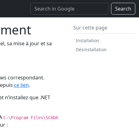
Search
ement
Sur cette page
Installation
el, sa mise à jour et sa
Désinstallation
dows correspondant.
depuis
ce lien
.
t n’installez que .NET
DA
C:\Program Files\SCADA
ur :