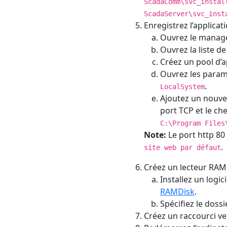
ScadaComm\svc_instal
ScadaServer\svc_inst
Enregistrez l’applicat
Ouvrez le manage
Ouvrez la liste d
Créez un pool d’
Ouvrez les paramè
.
LocalSystem
Ajoutez un nouv
port TCP et le ch
C:\Program Files
Note:
Le port http 80 
.
site web par défaut
Créez un lecteur RAM 
Installez un logi
RAMDisk
.
Spécifiez le doss
Créez un raccourci ver