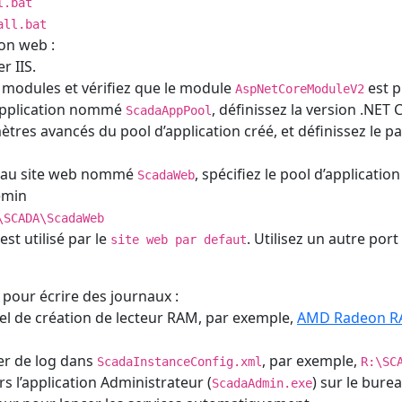
l.bat
all.bat
ion web :
r IIS.
e modules et vérifiez que le module
est p
AspNetCoreModuleV2
application nommé
, définissez la version .NET
ScadaAppPool
tres avancés du pool d’application créé, et définissez le 
eau site web nommé
, spécifiez le pool d’applicatio
ScadaWeb
emin
\SCADA\ScadaWeb
est utilisé par le
. Utilisez un autre po
site web par defaut
pour écrire des journaux :
ciel de création de lecteur RAM, par exemple,
AMD Radeon R
ier de log dans
, par exemple,
ScadaInstanceConfig.xml
R:\SC
s l’application Administrateur (
) sur le burea
ScadaAdmin.exe