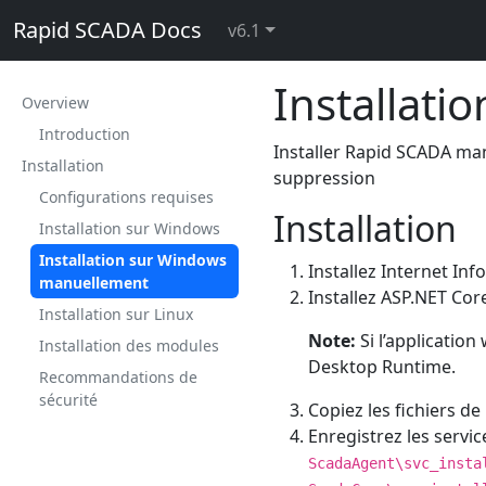
Rapid SCADA Docs
v6.1
Installat
Overview
Introduction
Installer Rapid SCADA manue
Installation
suppression
Configurations requises
Installation
Installation sur Windows
Installation sur Windows
Installez Internet In
manuellement
Installez ASP.NET Co
Installation sur Linux
Note:
Si l’application
Installation des modules
Desktop Runtime.
Recommandations de
sécurité
Copiez les fichiers de
Enregistrez les servic
ScadaAgent\svc_insta