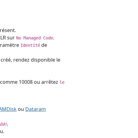
résent.
 CLR sur
.
No Managed Code
paramètre
de
Identité
n créé, rendez disponible le
rt comme 10008 ou arrêtez
le
AMDisk
ou
Dataram
ADA\
u.