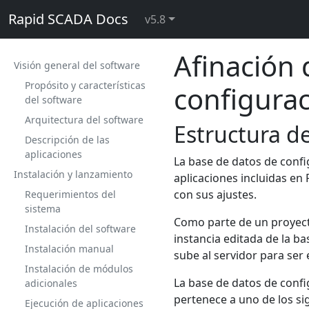
Rapid SCADA Docs
v5.8
Afinación 
Visión general del software
Propósito y características
configura
del software
Arquitectura del software
Estructura d
Descripción de las
aplicaciones
La base de datos de confi
Instalación y lanzamiento
aplicaciones incluidas en
con sus ajustes.
Requerimientos del
sistema
Como parte de un proyecto,
Instalación del software
instancia editada de la b
Instalación manual
sube al servidor para ser
Instalación de módulos
La base de datos de confi
adicionales
pertenece a uno de los si
Ejecución de aplicaciones