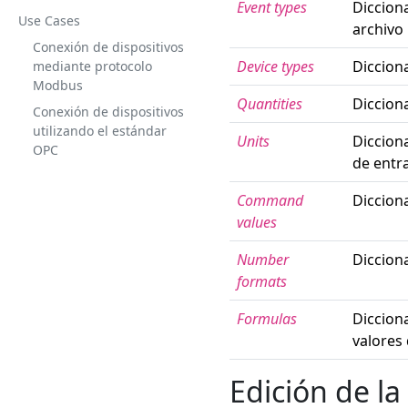
Event types
Dicciona
Use Cases
archivo
Conexión de dispositivos
Device types
Diccion
mediante protocolo
Modbus
Quantities
Diccion
Conexión de dispositivos
utilizando el estándar
Units
Dicciona
OPC
de entr
Command
Diccion
values
Number
Dicciona
formats
Formulas
Dicciona
valores
Edición de l