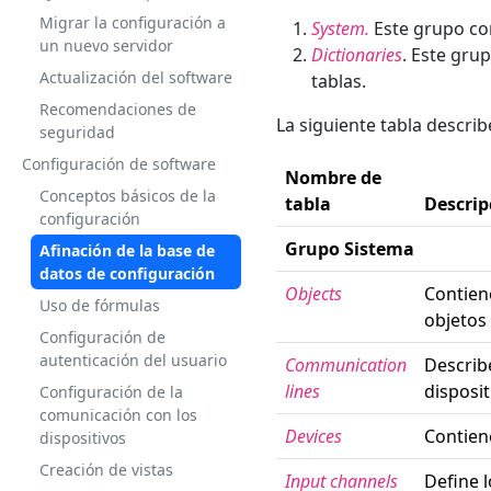
Migrar la configuración a
System.
Este grupo con
un nuevo servidor
Dictionaries
. Este gru
Actualización del software
tablas.
Recomendaciones de
La siguiente tabla describ
seguridad
Configuración de software
Nombre de
Conceptos básicos de la
tabla
Descrip
configuración
Grupo Sistema
Afinación de la base de
datos de configuración
Objects
Contiene
Uso de fórmulas
objetos
Configuración de
autenticación del usuario
Communication
Describ
lines
disposit
Configuración de la
comunicación con los
Devices
Contiene
dispositivos
Creación de vistas
Input channels
Define l