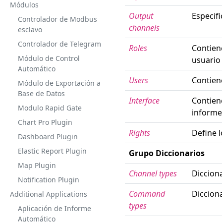
Módulos
Output
Especif
Controlador de Modbus
channels
esclavo
Controlador de Telegram
Roles
Contien
Módulo de Control
usuario
Automático
Users
Contiene
Módulo de Exportación a
Base de Datos
Interface
Contiene
Modulo Rapid Gate
informe
Chart Pro Plugin
Rights
Define 
Dashboard Plugin
Elastic Report Plugin
Grupo Diccionarios
Map Plugin
Channel types
Dicciona
Notification Plugin
Command
Diccion
Additional Applications
types
Aplicación de Informe
Automático